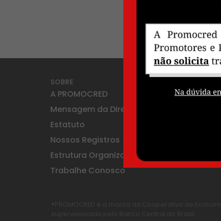
SOBRE
TRANSPARÊNCI
A PROMOCRED
Dados Consol
Mensagem da Diretoria
Publicações
Estatuto
Relatórios
Nossos Registros
Estrutura Organizacional
Trabalhe Conosco
®PROMOCRED é a marca da Cooperativa de Economia e
supervisionada pelo Banco Central do Brasil.