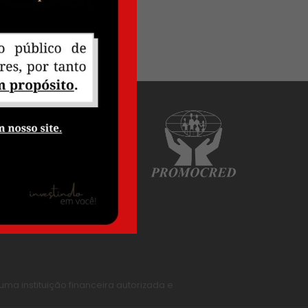
tendimento
equentes
o
a instituição financeira autorizada e