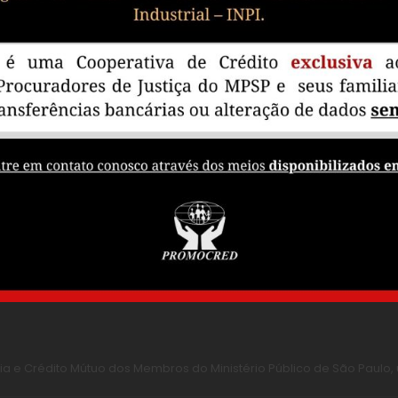
A
SERVIÇOS E PRODUTOS
ATENDIMENTO
idados
Capitalização
Canais de A
Crédito Pessoal
Perguntas Fr
Ouvidoria
Fale Conosc
 Crédito Mútuo dos Membros do Ministério Público de São Paulo, um