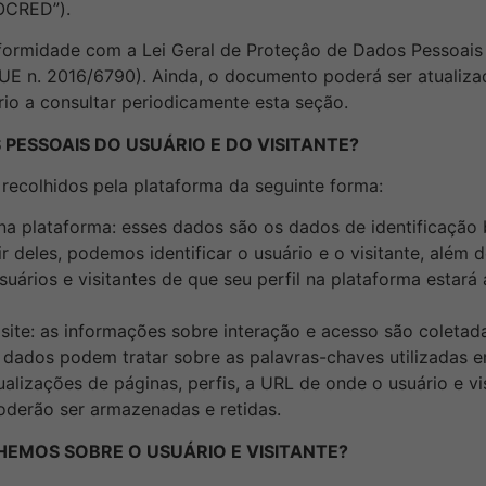
OCRED”).
nformidade com a
Lei Geral de Proteçâo de Dados Pessoais
UE n. 2016/6790). Ainda, o documento poderá ser atualiza
rio a consultar periodicamente esta seção.
PESSOAIS DO USUÁRIO E DO VISITANTE?
 recolhidos pela plataforma da seguinte forma:
 na plataforma: esses dados são os dados de identificação
ir deles, podemos identificar o usuário e o visitante, alé
uários e visitantes de que seu perfil na plataforma estará
 site: as informações sobre interação e acesso são coleta
tes dados podem tratar sobre as palavras-chaves utilizada
alizações de páginas, perfis, a URL de onde o usuário e v
poderão ser armazenadas e retidas.
HEMOS SOBRE O USUÁRIO E VISITANTE?