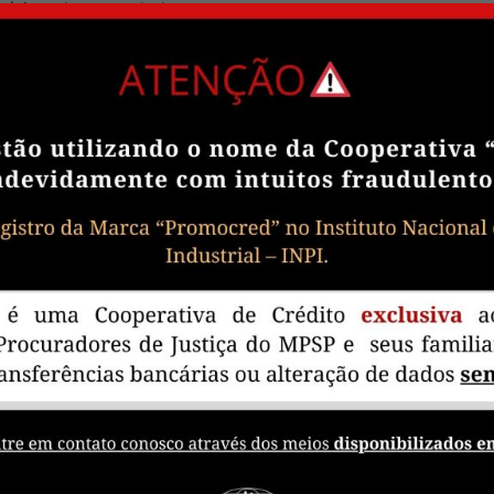
tória pelo controlador;
, sempre que possível, a anonimização dos dados pessoais;
peitados os requisitos de tratamento de dados dispostos nest
eu acesso por terceiro, e desde que anonimizados os dados
OAIS ARMAZENADOS
idas técnicas e organizativas aptas a proteger os dados 
omunicação ou difusão de tais dados.
criptografados usando a tecnologia “secure socket layer” 
ransmissão dos dados entre o servidor e o usuário ocorre 
de por culpa exclusiva de terceiro, como em caso de ataqu
transfere seus dados a terceiros. O site se compromete a
is.
com confidencialidade, dentro dos limites legais. No ent
a fazê-lo ou se você violar nossos Termos de Serviço.