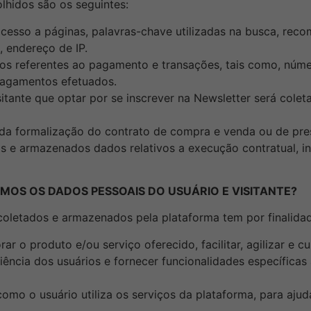
olhidos são os seguintes:
cesso a páginas, palavras-chave utilizadas na busca, rec
, endereço de IP.
os referentes ao pagamento e transações, tais como, núme
pagamentos efetuados.
sitante que optar por se inscrever na Newsletter será colet
 da formalização do contrato de compra e venda ou de pres
os e armazenados dados relativos a execução contratual, i
AMOS OS DADOS PESSOAIS DO USUÁRIO E VISITANTE?
 coletados e armazenados pela plataforma tem por finalida
rar o produto e/ou serviço oferecido, facilitar, agilizar e
iência dos usuários e fornecer funcionalidades específicas
omo o usuário utiliza os serviços da plataforma, para aju