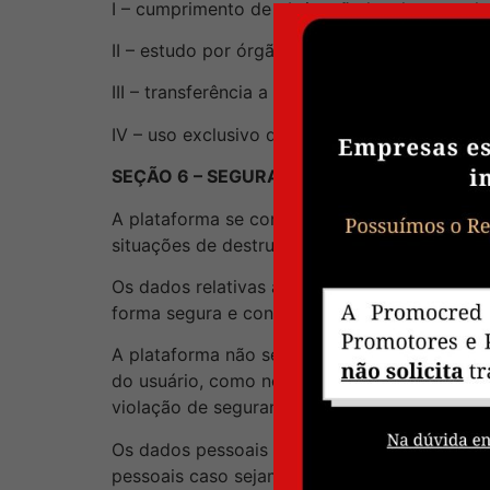
I – cumprimento de obrigação legal ou regula
II – estudo por órgão de pesquisa, garantida
III – transferência a terceiro, desde que res
IV – uso exclusivo do controlador, vedado s
SEÇÃO 6 – SEGURANÇA DOS DADOS PESS
A plataforma se compromete a aplicar as med
situações de destruição, perda, alteração, c
Os dados relativas a cartões de crédito são 
forma segura e confidencial, de modo que a t
A plataforma não se exime de responsabilida
do usuário, como no caso em que ele mesmo 
violação de segurança dos seus dados pessoa
Os dados pessoais armazenados são tratados 
pessoais caso sejamos obrigados pela lei par