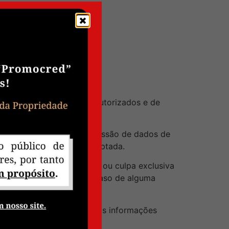
a Lei;
.
pessoais de acessos não autorizados e de
(SSL) que garante a transmissão de dados de
de maneira cifrada e encriptada.
e de hackers ou crackers, ou culpa exclusiva
 comunicar o usuário em caso de alguma
anto, podemos divulgar suas informações