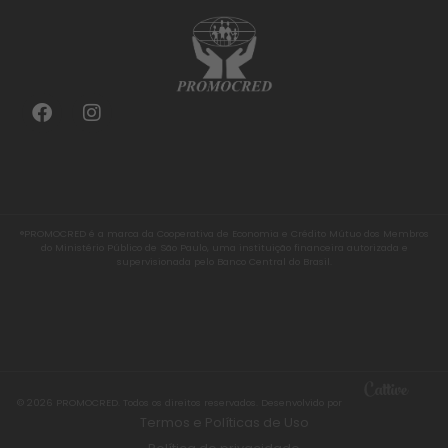
®PROMOCRED é a marca da Cooperativa de Economia e Crédito Mútuo dos Membros
do Ministério Público de São Paulo, uma instituição financeira autorizada e
supervisionada pelo Banco Central do Brasil.
© 2026 PROMOCRED. Todos os direitos reservados. Desenvolvido por
Termos e Políticas de Uso