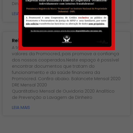
Dinheiro
LEIA MAIS
Relatórios Mensais 2020
A transparência é um valor e um dos principais
valores da Promocred, pois promove a confiança
dos nossos cooperados.Neste espaço é possível
encontrar documentos que tratam do
funcionamento e da saúde financeira da
Promocred. Confira abaixo: Balancete Mensal 2020
DRE Mensal 2020
Quantitativo Mensal de Ouvidoria 2020 Analítico
de Prevenção a Lavagem de Dinheiro
LEIA MAIS