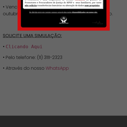
• Vencimento em parcela única no 4º dia útil de
outubro do ano vigente via consignação/boleto.
SOLICITE UMA SIMULAÇÃO:
•
Clicando Aqui
• Pelo telefone: (11) 3111-2323
• Através do nosso
WhatsApp