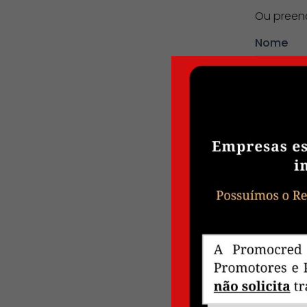
Ou preenc
Nome
E-mail
Assunto
Mensag