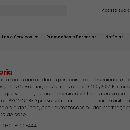
Acesse sua 
utos e Serviços
Promoções e Parcerias
Notícias
oria
s a todos que os dados pessoais dos denunciantes sã
s pelas Ouvidorias, nos termos da Lei 13.460/2017. Portant
e que você faça uma denúncia identificada, para que a
 da PROMOCRED possa entrar em contato para solicitar 
sobre a denúncia, pedir autorizações ou dar informaçõe
o do caso.
ra 0800-900-4441