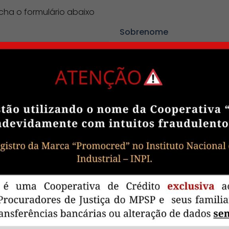
ha o formulário abaixo
Sobrenome
Celular
em