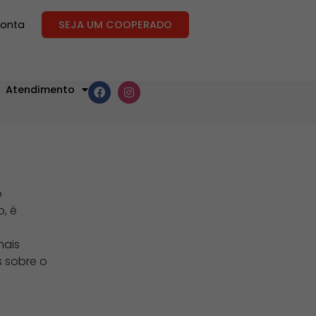
conta
SEJA UM COOPERADO
Atendimento
o
o, é
mais
s sobre o