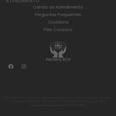
ATENDIMENTO
Canais de Atendimento
Perguntas Frequentes
Ouvidoria
Fale Conosco
®PROMOCRED é a marca da Cooperativa de Economia e Crédito Mútuo dos Membros
do Ministério Público de São Paulo, uma instituição financeira autorizada e
supervisionada pelo Banco Central do Brasil.