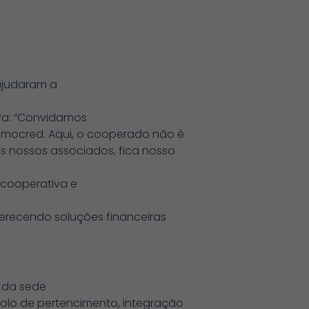
ajudaram a
va: “Convidamos
romocred. Aqui, o cooperado não é
os nossos associados, fica nosso
 cooperativa e
erecendo soluções financeiras
o da sede
bolo de pertencimento, integração