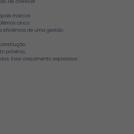
são de oferecer
cipais marcos
últimos cinco
a eficiência de uma gestão
 construção
to próximo,
os. Esse crescimento expressivo