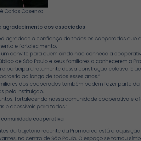
sé Carlos Cosenzo
e agradecimento aos associados
red agradece a confiança de todos os cooperados que 
imento e fortalecimento.
 um convite para quem ainda não conhece a cooperati
úblico de São Paulo e seus familiares a conhecerem a P
a e participa diretamente dessa construção coletiva. E a
arceria ao longo de todos esses anos.”
amiliares dos cooperados também podem fazer parte da
s pela instituição.
untos, fortalecendo nossa comunidade cooperativa e of
 e acessíveis para todos.”
 a comunidade cooperativa
ntes da trajetória recente da Promocred está a aquisiçã
avantes, no centro de São Paulo. O espaço se tornou sím