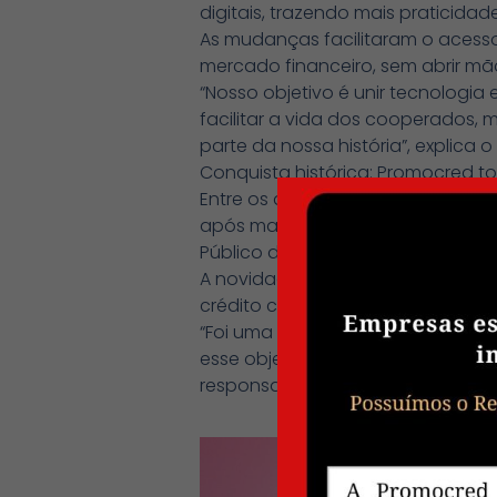
digitais, trazendo mais praticida
As mudanças facilitaram o aces
mercado financeiro, sem abrir m
“Nosso objetivo é unir tecnolog
facilitar a vida dos cooperados,
parte da nossa história”, explica o
Conquista histórica: Promocred t
Entre os avanços celebrados nest
após mais de 20 anos de tentativa
Público de São Paulo.
A novidade fortalece ainda mais 
crédito consignado para os coope
“Foi uma conquista muito import
esse objetivo e hoje conseguimo
responsabilidade e taxas competit