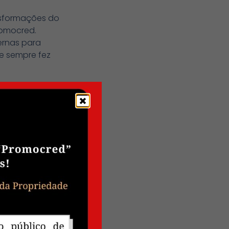
nsformações do
romocred.
ernas para
ue sempre fez
 a cooperativa:
Ministério
 acesso ao
iadas.
ara alcançar
egurança,