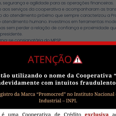
de, segurança e agilidade para as operações financeiras.
so aos serviços da cooperativa e acompanharam as tra
ão do atendimento próximo que sempre caracterizou a P
ia e atendimento humano. Investimos em ferramentas mod
 mas sem perder a relação de confiança e proximidade q
 presidente.
orna-se consignatária do MPSP
e aniversário está também uma conquista histórica para
s, a Promocred tornou-se oficialmente consignatária do 
a atuação da cooperativa e amplia as possibilidades de
rados, com taxas mais acessíveis e condições diferenc
ante para todos nós. Trabalhamos durante muitos anos p
s oferecer ainda mais benefícios aos cooperados com s
ivas”, ressalta Cosenzo.