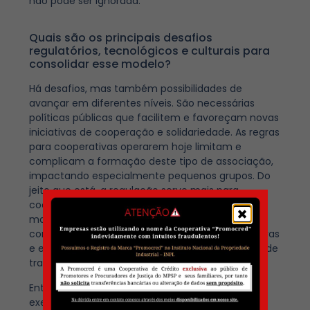
não pode ser ignorada.
Quais são os principais desafios
regulatórios, tecnológicos e culturais para
consolidar esse modelo?
Há desafios, mas também possibilidades de
avançar em diferentes níveis. São necessárias
políticas públicas que facilitem e favoreçam novas
iniciativas de cooperação e solidariedade. As regras
para cooperativas operarem hoje limitam e
complicam a formação deste tipo de associação,
impactando especialmente pequenos grupos. Do
jeito que está, a regulação serve mais para
cooperativas de grande porte, com um caráter
mais empresarial do que comunitário. As
complicações incluem desde tributos até as regras
e exigências para formalizar iniciativas coletivas de
trabalho.
Entre os grupos que acompanhamos, como por
exemplo as Señoritas Courier, há relatos