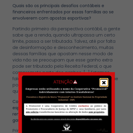
Quais são os principais desafios contábeis e
financeiros enfrentados por essas famílias ao se
envolverem com apostas esportivas?
Partindo primeiro da perspectiva contábil, a gente
sabe que a renda, quando ultrapassa um certo
limite, passa a ser tributada. Talvez, até por falta
de desinformação e desconhecimento, muitas
dessas famílias que apostam nesse modo de
vida não se preocupam que esse ganho extra
pode ser tributado pela Receita Federal, o que
compromete parte dos ganhos. […] Estamos
falando de movimento de bilhões de reais, o que
pode vir a ser um desafio, principalmente para
quem não tem o conhecimento.
Como você avalia o impacto das apostas
esportivas no orçamento das famílias de baixa
renda, considerando os dados recentes sobre o
gasto médio nessas atividades?
Primeiro, sobre como a distribuição dos gastos