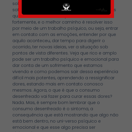
sobre aquilo que dói e elaborar e transformar o
sofrimento. Viver não é fácil, muitas vezes, temos
que lidar com desafios que nos marcam
fortemente, e o melhor caminho é resolver isso
por meio de um trabalho psíquico, ou seja, entrar
em contato com as emoções, entender por que
aquilo aconteceu, dar tempo para digerir o
ocorrido, ter novas ideias, ver a situação sob
pontos de vista diferentes. Veja que rico e amplo
pode ser um trabalho psíquico e emocional para
dar conta de um sofrimento que estamos
vivendo e como podemos sair dessa experiência
difícil mais potentes, aprendendo a ressignificar
dores, estando mais em contato conosco
mesmos. Agora, o que é que o consumo
desenfreado vai fazer para curar essas dores?
Nada. Mas, é sempre bom lembrar que o
consumo desenfreado é o sintoma, a
consequência que está mostrando que algo não
está bem dentro, no uni-verso psíquico e
emocional e que esse algo precisa ser