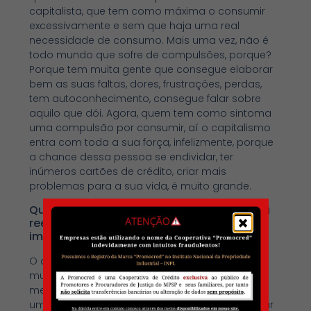
capitalista, que tem como máxima o consumir
excessivamente e sem que haja uma real
necessidade de consumo. Mais uma vez, não é
todo mundo que sofre de compulsões, porque?
Porque tem muita gente que consegue elaborar
bem as suas faltas, dores, frustrações, perdas,
tem autoconhecimento, consegue falar sobre
aquilo que dói. Agora, quem tem como sintoma
uma compulsão por consumir, aí o capitalismo
entra com toda a sua força, infelizmente, porque
a chance dessa pessoa se endividar, ter
inúmeros cartões de crédito, criar mais
problemas para a sua vida, é muito grande.
Quais desafios devem ser encarados para
reeducar-se para evitar compras
impulsivas e des-necessárias?
O que eu vejo como psicanalista é que para
muitos é difícil entrar em contato consigo
mesmo, ganhar autoconhecimento, sustentar
uma terapia para saber mais de si mesmo, falar