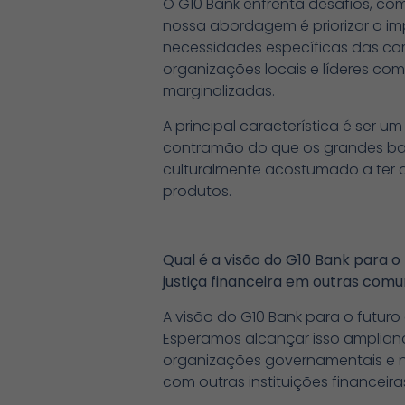
O G10 Bank enfrenta desafios, co
nossa abordagem é priorizar o imp
necessidades específicas das co
organizações locais e líderes com
marginalizadas.
A principal característica é se
contramão do que os grandes ban
culturalmente acostumado a ter ac
produtos.
Qual é a visão do G10 Bank para 
justiça financeira em outras com
A visão do G10 Bank para o futur
Esperamos alcançar isso ampliando
organizações governamentais e n
com outras instituições financeir