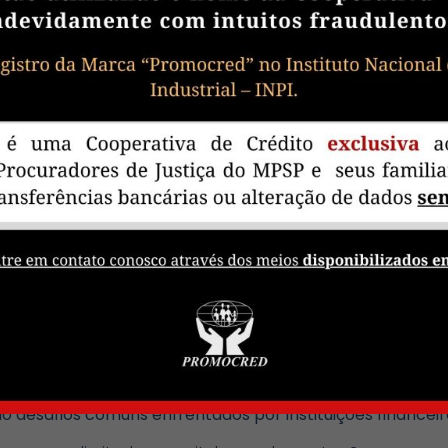
 pelo G10 Bank para selecionar os empreendedores locais 
e do negócio proposto, o impacto social potencial, o com
m do histórico de comprometimento com a comunidade. P
otencial para criar empregos, fortalecer a economia l
comunidade. A seleção acontece por meio do comitê de 
sidentes de rua, que conhecem a realidade da comun
dor apoiado pelo 10 Bank que alcançou sucesso signifi
ra, fundador da Favela Brasil Xpress, uma empresa de log
ção do G10 Bank, ele expandiu sua operação, criou empr
ilha, beneficiando a economia da comunidade.
 desafios comuns enfrentados por instituições financei