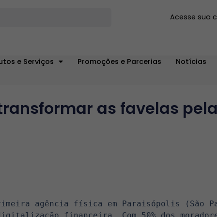
Acesse sua 
utos e Serviços
Promoções e Parcerias
Notícias
transformar as favelas pela
imeira agência física em Paraisópolis (São Pa
igitalização financeira. Com 50% dos moradore