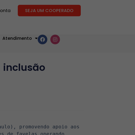
conta
SEJA UM COOPERADO
Atendimento
 inclusão
ulo), promovendo apoio aos 
s de favelas operando 