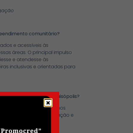
lgação
preendimento comunitário?
uados e acessíveis às
sas áreas. O principal impulso
ndesse e atendesse às
as inclusivas e orientadas para
m comunidades como Paraisópolis?
doras locais. Nós fornecemos
vando práticas de cooperação e
nômico conjunto.