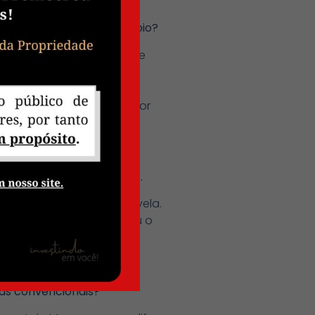
que recebem crédito e apoio?
promisso com princípios de
rocuramos identificar
ocal e promover o
crédito, que é formado por
idade.
cativo em sua comunidade.
ística voltada para a favela.
egos locais e implementou o
ras convencionais?