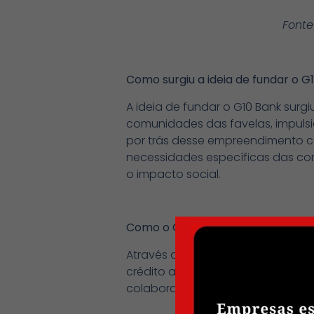
Fonte
Como surgiu a ideia de fundar o G
A ideia de fundar o G10 Bank surg
comunidades das favelas, impulsi
por trás desse empreendimento co
necessidades específicas das com
o impacto social.
Como o G10 Bank está contribuin
Através da oferta de serviços fi
crédito acessível, orientação fi
colaboração entre os membros d