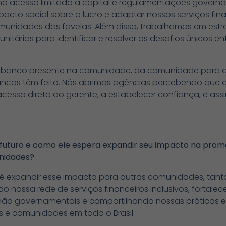
mo acesso limitado a capital e regulamentações governa
acto social sobre o lucro e adaptar nossos serviços fin
munidades das favelas. Além disso, trabalhamos em est
unitários para identificar e resolver os desafios únicos
r um banco presente na comunidade, da comunidade para 
cos têm feito. Nós abrimos agências percebendo que o
esso direto ao gerente, a estabelecer confiança, e assi
o futuro e como ele espera expandir seu impacto na prom
unidades?
o é expandir esse impacto para outras comunidades, tant
 nossa rede de serviços financeiros inclusivos, fortale
ão governamentais e compartilhando nossas práticas e
as e comunidades em todo o Brasil.