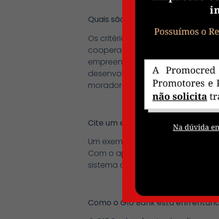
Quais são os critérios utilizados
Os critérios incluem a viabilidad
cooperação e solidariedade, alé
empreendedores que demonstrem p
desenvolvimento sustentável da 
moradores denominados como pre
Cite um exemplo de um empreende
Um exemplo é o caso do Giva Perei
Com o apoio financeiro e orienta
sistema de logística na última m
Como o G10 Bank está enfrentando