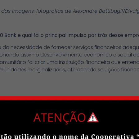
 das imagens: fotografias de Alexandre Battibugli/Divu
10 Bank e qual foi o principal impulso por trás desse em
iu da necessidade de fornecer serviços financeiros adeq
onando assim o desenvolvimento econômico e social des
munitário foi criar uma instituição financeira que ente
unidades marginalizadas, oferecendo soluções financeir
do para promover a economia solidária e cooperativa e
nanceiros que apoiam e fortalecem iniciativas empreende
nanceira e capacitação para os empreendedores, incenti
a comunidade para impulsionar o desenvolvimento eco