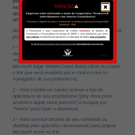
participar da reunião no dia de realização da
Assembleia com antecedência de
aproximadamente 30 minutos via E-mail e
WhatsApp
.
Abaixo seguem algumas dicas de como se preparar
para utilizar o Microsoft Teams:
1 – O Microsoft Teams pode ser acessado
diretamente pelo navegador. Para utilizá-lo online,
recomendamos usar o Google Chrome ou
Microsoft Edge. Nestes Casos Basta clicar ou copiar
o link que será recebido por e-mail e colar no
navegador de sua preferência;
2 – Para instalar no celular acesse a loja de
aplicativos do seu smartphone (play store para
Android e Apple store para IOS) e busque por
“Teams” para fazer o download;
3 – Para acessar através de seu notebook ou
desktop pelo aplicativo desenvolvido pela própria
Microsoft entre no link: