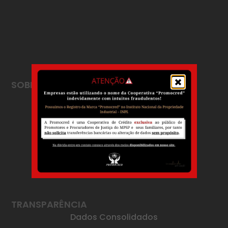
SOBRE
A PROMOCRED
Mensagem da Diretoria
Estatuto
Nossos Registros
Estrutura Organizacional
Trabalhe Conosco
TRANSPARÊNCIA
Dados Consolidados