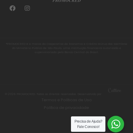
®PROMOCRED é a marca da Cooperativa de Economia e Crédito Mútuo dos Membros
do Ministério Público de São Paulo, uma instituição financeira autorizada e
supervisionada pelo Banco Central do Brasil.
© 2026 PROMOCRED. Todos os direitos reservados. Desenvolvido por
Termos e Políticas de Uso
Política de privacidade
Precisa de Ajuda?
Fale Conosco!