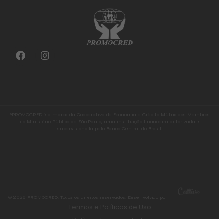
®PROMOCRED é a marca da Cooperativa de Economia e Crédito Mútuo dos Membros
do Ministério Público de São Paulo, uma instituição financeira autorizada e
supervisionada pelo Banco Central do Brasil.
© 2026 PROMOCRED. Todos os direitos reservados. Desenvolvido por
Termos e Políticas de Uso