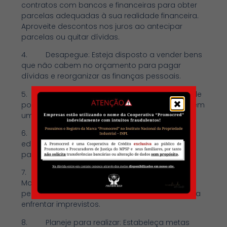
contratos com bancos e financeiras para obter
parcelas adequadas à sua realidade financeira.
Aproveite descontos nos juros ao antecipar
parcelas ou quitar dívidas.
4. Desapegue: Esteja disposto a vender bens
que não cabem no orçamento para pagar
dívidas e reorganizar as finanças pessoais.
5. Guarde dinheiro: Estabeleça uma meta de
poupança mensal e automatize os depósitos em
uma aplicação financeira segura.
6. Considere fazer renda extra: Invista em
educação e desenvolvimento de habilidades
para aumentar suas oportunidades de renda.
7. Construa uma reserva de emergência:
Mantenha uma reserva financeira equivalente a
pelo menos três meses de gastos mensais para
enfrentar imprevistos.
8. Planeje para realizar: Estabeleça metas