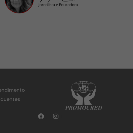
tendimento
equentes
o