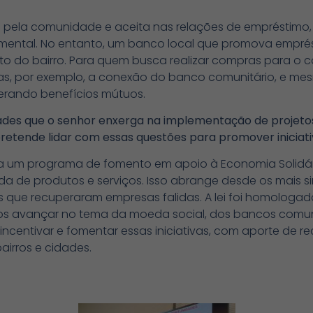
a pela comunidade e aceita nas relações de empréstimo, 
ental. No entanto, um banco local que promova emprésti
o do bairro. Para quem busca realizar compras para o c
as, por exemplo, a conexão do banco comunitário, e me
erando benefícios mútuos.
dades que o senhor enxerga na implementação de projeto
retende lidar com essas questões para promover iniciati
ria um programa de fomento em apoio à Economia Solidári
a de produtos e serviços. Isso abrange desde os mais si
 que recuperaram empresas falidas. A lei foi homologa
os avançar no tema da moeda social, dos bancos comuni
 incentivar e fomentar essas iniciativas, com aporte de r
irros e cidades.