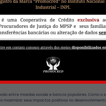
ncos comunitários e moedas sociais vem sendo desenvol
 em conquistas e melhorias, promovendo bem-estar e 
ança fortalecem os laços comunitários, essenciais para 
iciativa local, e os bancos municipais, vinculados ao mun
itas vezes está relacionada à promoção da inclusão fina
tiva e o Estado de São Paulo podem colaborar para criar
as e ao fortalecimento da economia local?
ultado de uma iniciativa local, de uma comunidade ou ba
voltados para o município. O Estado, como indutor do d
e direitos, pode incentivar as moedas sociais e bancos 
recursos e aceitando as moedas sociais nas compras inst
rtante no desenvolvimento econômico regional, induzi
bancos comunitários e dos bancos municipais já se most
xão entre moedas sociais e bancos populares. Como o s
a maximizar seus impactos positivos no desenvolvimento