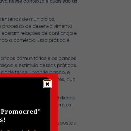
va nesse contexto e quais são as
centenas de municípios,
e o processo de desenvolvimento
eleceram relações de confiança e
ndo o comércio. Essa prática é
 bancos comunitários e os bancos
zação e estímulo dessas práticas.
 pode ter seu próprio banco, e
scida das práticas populares, que
Como o senhor vê a possibilidade
as sociais podem trazer para as
rando do poder público respostas,
isso ocorra de forma