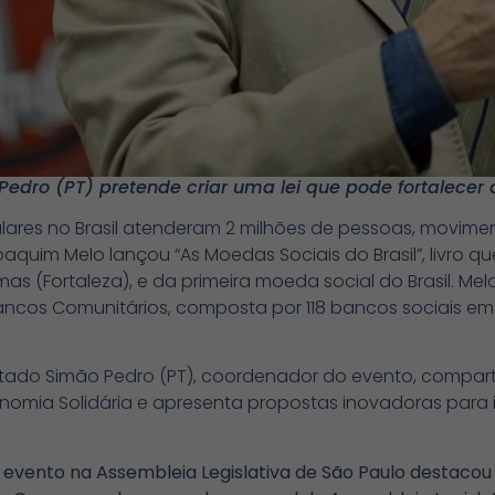
dro (PT) pretende criar uma lei que pode fortalecer 
ulares no Brasil atenderam 2 milhões de pessoas, movim
oaquim Melo lançou “As Moedas Sociais do Brasil”, livro 
s (Fortaleza), e da primeira moeda social do Brasil. Mel
Bancos Comunitários, composta por 118 bancos sociais em
putado Simão Pedro (PT), coordenador do evento, compart
omia Solidária e apresenta propostas inovadoras para i
evento na Assembleia Legislativa de São Paulo destaco