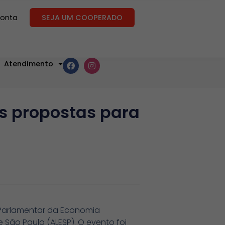
conta
SEJA UM COOPERADO
Atendimento
s propostas para
te Parlamentar da Economia
e São Paulo (ALESP). O evento foi