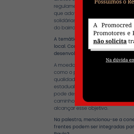
regulamentada. A prática dos ba
que adotam moeda social avançam
solidárias e as relações de confi
do bairro. A moeda social, uma in
A temática das moedas sociais mu
local. Como a Assembleia Legisla
desenvolvimento dessas iniciativ
A moeda social muitas vezes é res
como o próprio nome indica, são 
qualidade de vida e da garantia d
estadual, permitindo o aporte de 
pode desempenhar um papel impo
caminho das moedas sociais, dos 
alcançar esse objetivo.
Na palestra, mencionou-se a cone
frentes podem ser integradas par
Paulo?