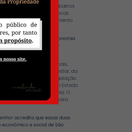
vida há muito tempo. Os bairros
qualidade de vida. As trocas
o desenvolvimento e crescimento
icípio, são fundamentais.
nceira e ao estímulo à economia
 um ambiente favorável ao
irro, e os bancos municipais,
esenvolvimento, do bem-estar, da
municipais por meio de legislação
itucionais. Dessa forma, o Estado
ndo localmente a economia. O
rou exitoso e relevante para
enhor acredita que essas duas
 econômico e social de São