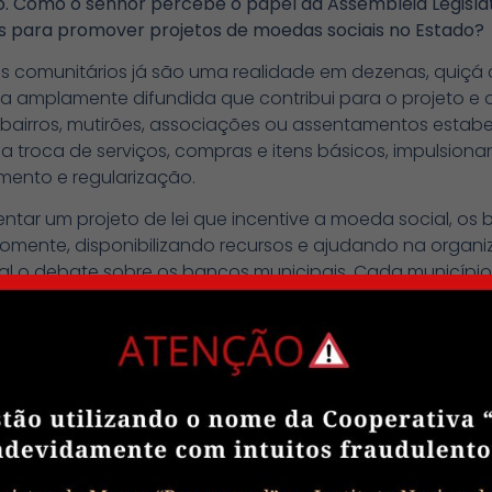
 Como o senhor percebe o papel da Assembleia Legislati
s para promover projetos de moedas sociais no Estado?
 comunitários já são uma realidade em dezenas, quiçá 
tica amplamente difundida que contribui para o projeto 
 bairros, mutirões, associações ou assentamentos estab
 troca de serviços, compras e itens básicos, impulsiona
ento e regularização.
ntar um projeto de lei que incentive a moeda social, os
fomente, disponibilizando recursos e ajudando na organi
al o debate sobre os bancos municipais. Cada município
de lei para regulamentar e incentivar essa iniciativa na
itação em muitos lugares.
 destaca a importância da participação da comunidade. 
esse diálogo e quais os benefícios que projetos de moed
sencial para enfrentar dificuldades e diversidades, cob
 consomem, trocam e vendem serviços, sendo crucial que 