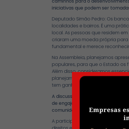
caminhos para o desenvolvimento.
iniciativas que podem ser tomada
Deputado Simão Pedro: Os bancos
localidades e bairros. É uma prá
local. As pessoas que residem em
criaram uma moeda própria para a
fundamental e merece reconhecim
Na Assembleia, planejamos aprese
populares, para que o Estado os 
Além disso, consideramos essenci
planejamos apresentar um projeto 
tem ganhado ampla difusão e ace
A discussão sobre moedas sociais
de engajar a população paulista n
comunidades locais?
A participação da população é es
direitos e melhorias. As pessoas