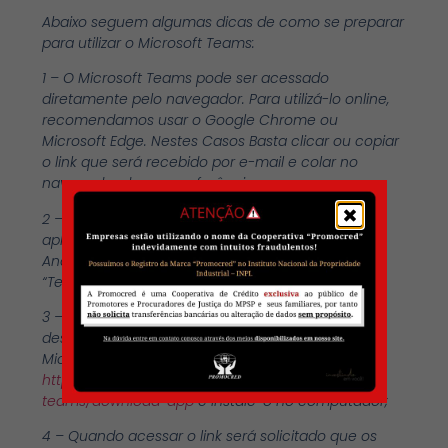
Abaixo seguem algumas dicas de como se preparar
para utilizar o Microsoft Teams:
1 – O Microsoft Teams pode ser acessado
diretamente pelo navegador. Para utilizá-lo online,
recomendamos usar o Google Chrome ou
Microsoft Edge. Nestes Casos Basta clicar ou copiar
o link que será recebido por e-mail e colar no
navegador de sua preferência;
2 – Para instalar no celular acesse a loja de
aplicativos do seu smartphone (play store para
Android e Apple store para IOS) e busque por
“Teams” para fazer o download;
3 – Para acessar através de seu notebook ou
desktop pelo aplicativo desenvolvido pela própria
Microsoft entre no link:
https://products.office.com/pt-br/microsoft-
teams/download-app
e instale-o no computador;
4 – Quando acessar o link será solicitado que os