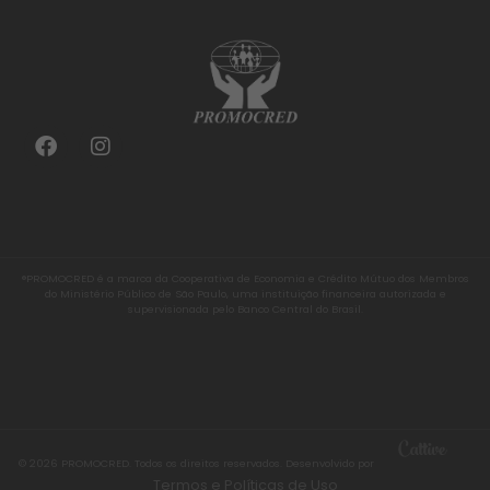
®PROMOCRED é a marca da Cooperativa de Economia e Crédito Mútuo dos Membros
do Ministério Público de São Paulo, uma instituição financeira autorizada e
supervisionada pelo Banco Central do Brasil.
© 2026 PROMOCRED. Todos os direitos reservados. Desenvolvido por
Termos e Políticas de Uso