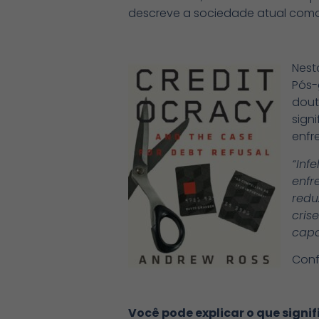
descreve a sociedade atual como
Nest
Pós-
dout
sign
enfr
“Inf
enfr
redu
cris
capa
Confi
Você pode explicar o que signi