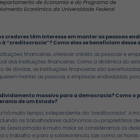
o Departamento de Economia e do Programa de
vimento Econômico da Universidade Federal
os credores têm interesse em manter as pessoas end
s à “creditocracia”? Como elas se beneficiam desse 
nstituições financeiras, oferecer crédito as pessoas e em
pal das instituições financeiras. Como a dinâmica do s
de dívidas, as instituições financeiras são beneficia
ras querem manter as pessoas e empresas endividadas, po
endividamento massivo para a democracia? Como o p
berania de um Estado?
a há muito tempo, independente da “creditocracia”. A m
ncluindo os trabalhadores autônomos ou proprietários 
is (essa jornada é muito maior se consideramos os des
a o trabalho e para a sobrevivência, tais como as hor