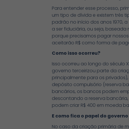
Para entender esse processo, pri
um tipo de dívida e existem três 
padrão no início dos anos 1970, a
a ser fiduciária, ou seja, basead
porque precisamos pagar nossos
aceitarão R$ como forma de paga
Como isso ocorreu?
Isso ocorreu ao longo do século 
governo terceirizou parte da cri
principalmente para os privados), a
depósito compulsório (reserva ban
bancários, os bancos podem empr
descontando a reserva bancária, o
podem criar R$ 400 em moeda ba
E como fica o papel do governo
No caso da criação primária de m