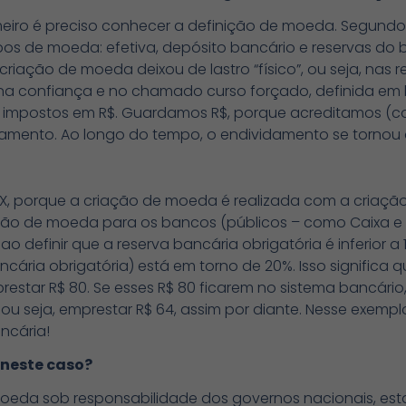
meiro é preciso conhecer a definição de moeda. Segundo
tipos de moeda: efetiva, depósito bancário e reservas do
 criação de moeda deixou de lastro “físico”, ou seja, nas
a na confiança e no chamado curso forçado, definida em l
 impostos em R$. Guardamos R$, porque acreditamos (c
mento. Ao longo do tempo, o endividamento se tornou
XX, porque a criação de moeda é realizada com a criação
ação de moeda para os bancos (públicos – como Caixa e B
o definir que a reserva bancária obrigatória é inferior a 1
cária obrigatória) está em torno de 20%. Isso significa 
estar R$ 80. Se esses R$ 80 ficarem no sistema bancár
u seja, emprestar R$ 64, assim por diante. Nesse exempl
ncária!
 neste caso?
oeda sob responsabilidade dos governos nacionais, esta