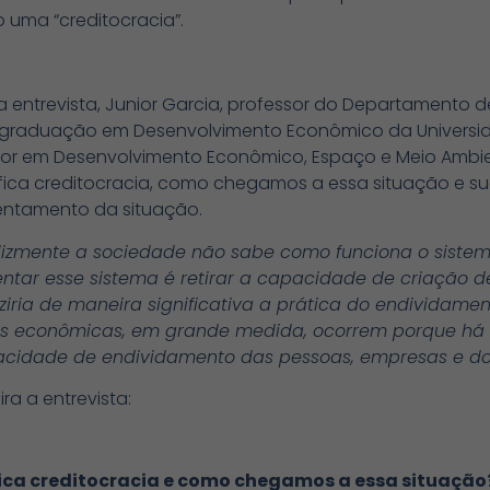
 uma “creditocracia”.
a entrevista, Junior Garcia, professor do Departamento
graduação em Desenvolvimento Econômico da Universida
or em Desenvolvimento Econômico, Espaço e Meio Ambien
ifica creditocracia, como chegamos a essa situação e 
entamento da situação.
elizmente a sociedade não sabe como funciona o siste
entar esse sistema é retirar a capacidade de criação d
ziria de maneira significativa a prática do endividame
es econômicas, em grande medida, ocorrem porque h
cidade de endividamento das pessoas, empresas e do
ra a entrevista:
fica creditocracia e como chegamos a essa situação