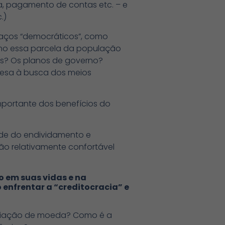
a, pagamento de contas etc. – e
.)
paços “democráticos”, como
omo essa parcela da população
as? Os planos de governo?
presa à busca dos meios
portante dos benefícios do
nde do endividamento e
ção relativamente confortável
 em suas vidas e na
nfrentar a “creditocracia” e
criação de moeda? Como é a