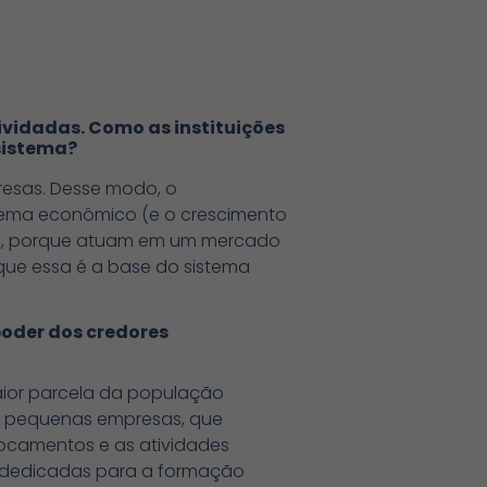
ividadas. Como as instituições
sistema?
presas. Desse modo, o
istema econômico (e o crescimento
das, porque atuam em um mercado
rque essa é a base do sistema
oder dos credores
aior parcela da população
de pequenas empresas, que
locamentos e as atividades
as dedicadas para a formação