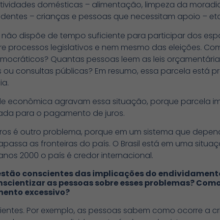
 atividades domésticas – alimentação, limpeza da moradi
dentes – crianças e pessoas que necessitam apoio – etc
 não dispõe de tempo suficiente para participar dos es
bre processos legislativos e nem mesmo das eleições. C
emocráticos? Quantas pessoas leem as leis orçamentári
s ou consultas públicas? Em resumo, essa parcela está 
ia.
e econômica agravam essa situação, porque parcela im
inada para o pagamento de juros.
iros é outro problema, porque em um sistema que depe
apassa as fronteiras do país. O Brasil está em uma situa
nos 2000 o país é credor internacional.
estão conscientes das implicações do endividamento
ientizar as pessoas sobre esses problemas? Como e
mento excessivo?
ientes. Por exemplo, as pessoas sabem como ocorre a 