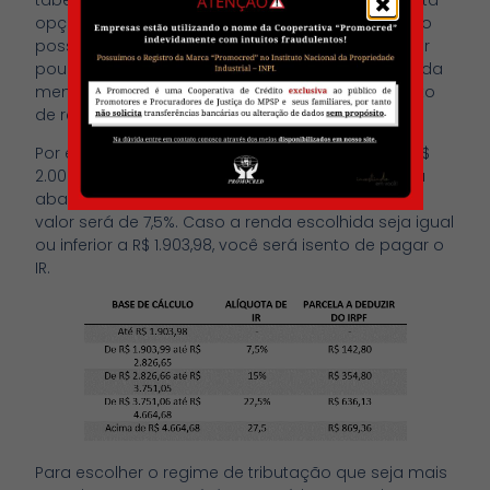
opção é mais indicada para as pessoas que não
possuem um plano a longo prazo, e/ou se estiver
poupando com a finalidade de receber uma renda
mensal no futuro que tenha a isenção do Imposto
de renda ou que permita pagar apenas 7,5%.
Por exemplo, se você planeja ter uma renda de R$
2.000,00 quando se aposentar, segunda a tabela
abaixo, a alíquota de IR que irá incidir sobre este
valor será de 7,5%. Caso a renda escolhida seja igual
ou inferior a R$ 1.903,98, você será isento de pagar o
IR.
Para escolher o regime de tributação que seja mais