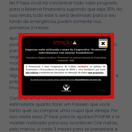
Na 1ª fase você irá concentrar todo valor poupado
para a Reserva Financeira, supondo que seja 30% da
sua renda, todo este % será destinado para o seu
fundo de emergência, porém somente nos
primeiros 3 meses.
Após 3 meses, iniciaremos a 2ª fase, onde você
poderá também destinar parte do valor poupado
para suas metas de Curto/Médio prazo. Está
segunda fase é importante para manter sua
motivação em guardar dinheiro. Para poupar
dinheiro, muitas vezes, é preciso se abdicar de
alguns luxos no presente, e isso pode nos frustrar e
prejudicar a % poupada para as Prioridades
Financeiras.
Construir uma Reserva Financeira não é tão
estimulante quanto fazer um Passeio que você
tanto quer ou comprar uma roupa que deseja. Por
isso existe essa 2ª fase, para te ajudara POUPAR e te
manter motivado para isso acontecer! Crie metas,
pelo menos, a cada 3 meses para se presentear e