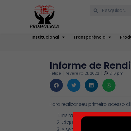
Institucional
Transparência
Prod
Informe de Rend
Felipe
fevereiro 21, 2022
2:16 pm
Para realizar seu primeiro acesso c
Insira o seu CPF
Clique no seu nome que será 
A senha inicial será os 6 prime