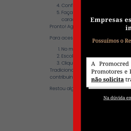
Confirme seus dados pessoai
Faça a troca obrigatória da s
caractere especial)
Pronto! Agora você já tem seu ac
Para acessar e imprimir o seu Infor
No menu do lado direito em E
Escolha o ano de referência: 2
Clique em IMPRIMIR INFORME D
Tradicionalmente, o prazo de decla
contribuintes têm cerca de 60 dias
Restou alguma dúvida? Entre em c