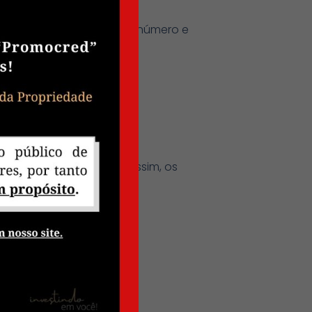
iúscula, letra minúscula, número e
 em 30 de abril. Sendo assim, os