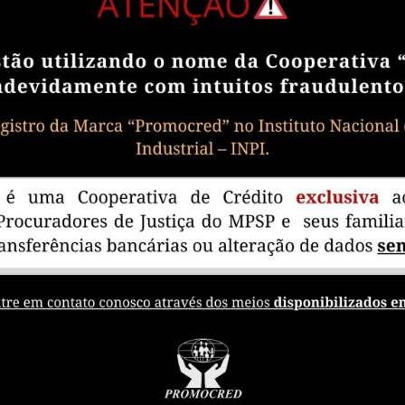
s
enha (a senha deverá conter no mínimo 8 dígitos, letra ma
esso ao Autoatendimento Promocred!
me de rendimentos 2021:
XTRATOS E CONSULTAS clique em Informe de rendimentos
021
E RENDIMENTOS
ração do IR 2022 começa no dia 1º de março e se encerra
 para prestar contas ao governo.
ontato através do nosso WhatsApp:
(11) 91077-0436.