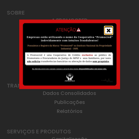
SOBRE
A PROMOCRED
Mensagem da Diretoria
Estatuto
Nossos Registros
Estrutura Organizacional
Trabalhe Conosco
TRANSPARÊNCIA
Dados Consolidados
Publicações
Relatórios
SERVIÇOS E PRODUTOS