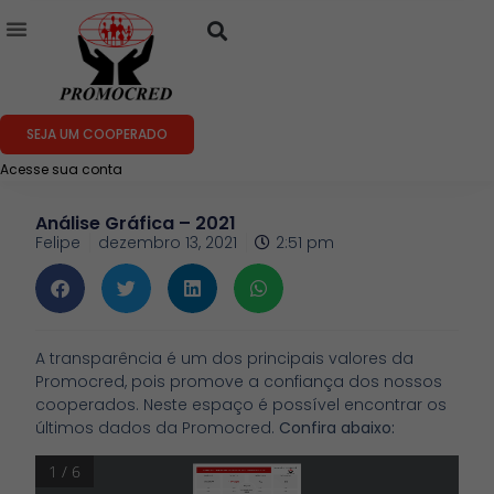
SEJA UM COOPERADO
Acesse sua conta
Análise Gráfica – 2021
Felipe
dezembro 13, 2021
2:51 pm
A transparência é um dos principais valores da
Promocred, pois promove a confiança dos nossos
cooperados. Neste espaço é possível encontrar os
últimos dados da Promocred.
Confira abaixo:
1 / 6
Selecione o mês >>
Dez
DASHBOARD - CECM DOS MEMBROS DO MINISTÉRIO PÚBLICO DE SÃO PAULO
Receita Total
Despesa Total
Liquidez Corrente
Liquidez Imediata
 1 056 376,77
-  677 132,65
   7,11
   5,05
45,57%
Margem de
Sobras
Mensal