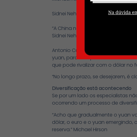
Sidnei Nehme também vê o cenário
“A China não é confiável, pois não
Sidnei Nehme
Antonio Corrêa de Lacerda afirma 
yuan, para não perder o controle s
que pode rivalizar com o dólar no f
“No longo prazo, se desejarem, é c
Diversificação está acontecendo
Se por um lado os especialistas n
ocorrendo um processo de diversifi
“Acho que gradualmente o yuan vai
dólar, o euro e o yuan emergindo
reserva.” Michael Hirson