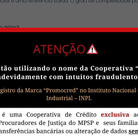
ólar é uma referência sólida. O grau de complexidade
o dólar?
cia, e economistas preveem que se tornará a maior eco
icentes quanto à possibilidade de que o yuan passe na fr
 do país asiático.
ria Eurasia Group para China e Nordeste, afirmou recente
el internacional de sua moeda, mas tem muito pouco a 
aú Views ele também questionou se a China teria a credib
estimento de longo prazo.
da é um sistema político muito opaco. Não há independên
nal de diferentes agências reguladoras. Acho que tudo iss
e e instabilidade, o que importará para que o yuan se t