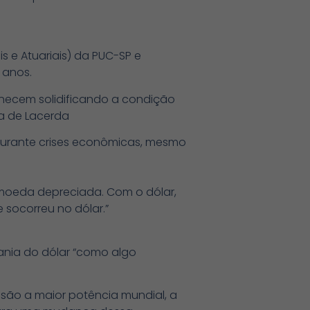
s e Atuariais) da PUC-SP e
o anos.
anecem solidificando a condição
a de Lacerda
 durante crises econômicas, mesmo
a moeda depreciada. Com o dólar,
 socorreu no dólar.”
nia do dólar “como algo
 são a maior potência mundial, a