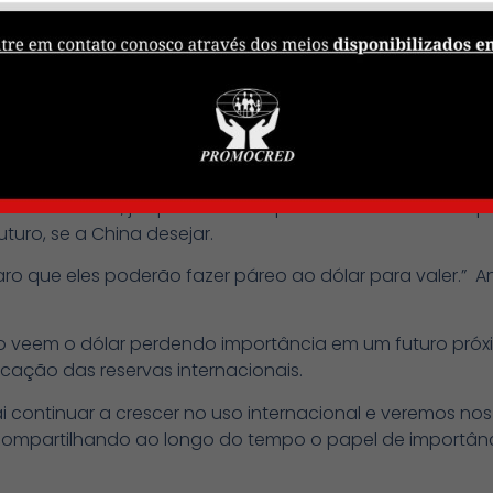
 político como um empecilho para que a China aumente
 é uma democracia, e o yuan é manipulado.”
que, por enquanto, o governo chinês não tem interesse e
obre a moeda, já que o câmbio passaria a ser definido p
uturo, se a China desejar.
laro que eles poderão fazer páreo ao dólar para valer.” 
ão veem o dólar perdendo importância em um futuro próxi
cação das reservas internacionais.
 continuar a crescer no uso internacional e veremos nos
, compartilhando ao longo do tempo o papel de import