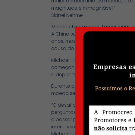
maior democracia do mundo, e o d
magnitude é inimaginável.”
Sidnei Nehme
Moeda chinesa pode tomar lugar d
A China se consolidou como potên
anos, mas os especialistas são ret
causa do contexto político e social
Michael Hirson, diretor da consulto
começando a tentar aumentar o pap
a dependência do dólar.
Durante participação no podcast It
moeda seja vista como um bom inv
“O desafio para a China é que ain
perguntas sobre a força institucio
a passar por ciclos de estabilidad
internacional.”
Michael Hirson