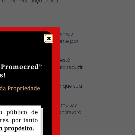
 para uma mudança dessa
nomia do planeta nos próximos
ente do dólar, principalmente por
mente que o país asiático está
fazer no curto prazo para reduzir
ilidade institucional para que sua
cia do banco central, há muitas
o significa que a China continuará
orne uma moeda de reserva