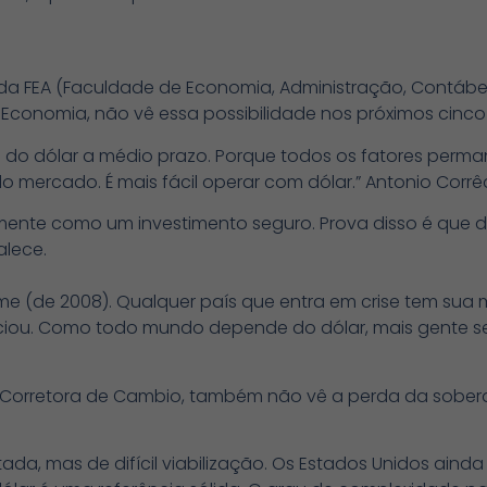
 da FEA (Faculdade de Economia, Administração, Contábei
 Economia, não vê essa possibilidade nos próximos cinc
a do dólar a médio prazo. Porque todos os fatores perm
mercado. É mais fácil operar com dólar.” Antonio Corrê
almente como um investimento seguro. Prova disso é que
alece.
rime (de 2008). Qualquer país que entra em crise tem su
eciou. Como todo mundo depende do dólar, mais gente se
Corretora de Cambio, também não vê a perda da sobera
da, mas de difícil viabilização. Os Estados Unidos ainda