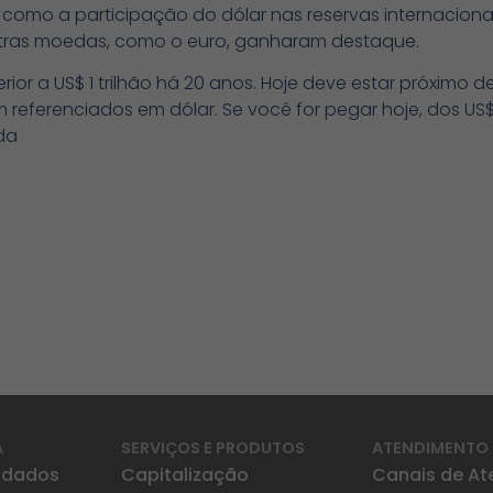
como a participação do dólar nas reservas internacionai
tras moedas, como o euro, ganharam destaque.
ior a US$ 1 trilhão há 20 anos. Hoje deve estar próximo de U
 referenciados em dólar. Se você for pegar hoje, dos US$ 
da
A
SERVIÇOS E PRODUTOS
ATENDIMENTO
idados
Capitalização
Canais de A