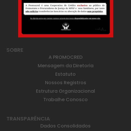
SOBRE
A PROMOCRED
Mensagem da Diretoria
Estatuto
Nossos Registros
Estrutura Organizacional
Trabalhe Conosco
TRANSPARÊNCIA
Dados Consolidados