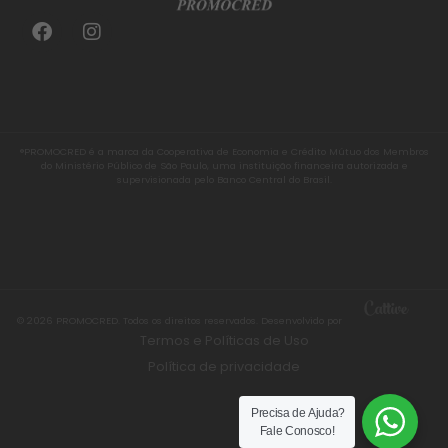
®PROMOCRED é a marca da Cooperativa de Economia e Crédito Mútuo dos Membros
do Ministério Público de São Paulo, uma instituição financeira autorizada e
supervisionada pelo Banco Central do Brasil.
© 2026 PROMOCRED. Todos os direitos reservados. Desenvolvido por
Termos e Políticas de Uso
Política de privacidade
Precisa de Ajuda?
Fale Conosco!